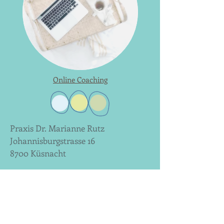
Online Coaching
Praxis Dr. Marianne Rutz
Johannisburgstrasse 16
8700 Küsnacht
Telefon 044 910 55 80
Kontakt