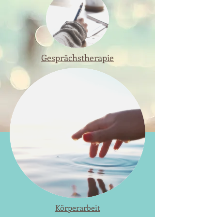
Gesprächstherapie
Körpera
rbeit